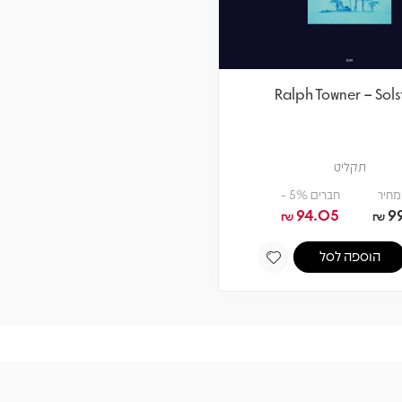
Ralph Towner – Sols
תקליט
מחיר
חברים 5% -
94.05
9
₪
₪
הוספה לסל