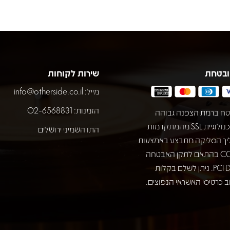
ובטחת
שירות לקוחות
מייל:
info@otherside.co.il
הזמנות: 02-6568831
ח ברמת הצפנה גבוהה
באמצעות טכנולוגיית SSL מהמתקדמות
התו השמיני ירושלים
יך הסליקה מתבצע באמצעות
חברת COMAX בהתאם לתקן האבטחה
המחמיר PCI DSS. ניתן לשלם בקלות
 כרטיסי האשראי הנפוצים.