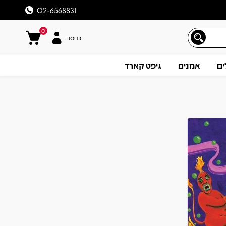
02-6568831
0
כניסה
ים
אמנים
גיפט קארד