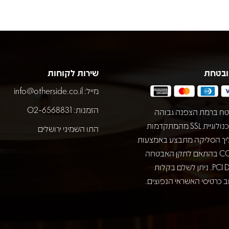
ובטחת
שירות לקוחות
מייל:
info@otherside.co.il
הזמנות: 02-6568831
ח ברמת הצפנה גבוהה
באמצעות טכנולוגיית SSL מהמתקדמות
התו השמיני ירושלים
יך הסליקה מתבצע באמצעות
חברת COMAX בהתאם לתקן האבטחה
המחמיר PCI DSS. ניתן לשלם בקלות
 כרטיסי האשראי הנפוצים.