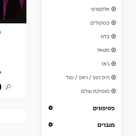
אלקטרוני
פסקולים
מ
בלוז
מטאל
ג'אז
9
היפ הופ / ראפ / סול
מוסיקת עולם
פטיפונים
מגברים