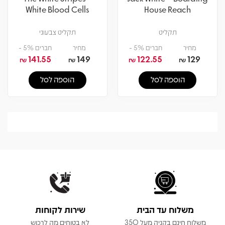
White Blood Cells
House Reach
תקליט
תקליט צבעוני
מחיר
חברים 5% -
מחיר
חברים 5% -
141.55
149
122.55
129
₪
₪
₪
₪
הוספה לסל
הוספה לסל
משלוח עד הבית
שירות לקוחות
משלוח חינם בקניה מעל 350
לא בטוחים מה לרכוש