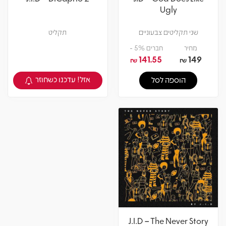
Ugly
שני תקליטים צבעוניים
תקליט
מחיר
חברים 5% -
141.55
149
₪
₪
אזל! עדכנו כשחוזר
הוספה לסל
צפיה במוצר
J.I.D – The Never Story