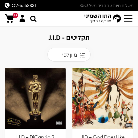
משלוח חינם עד הבית מעל 350
02-6568831
ש״ח
0
תקליטים - J.I.D
מיון לפי
J.I.D – DiCaprio 2
JID – God Does Like