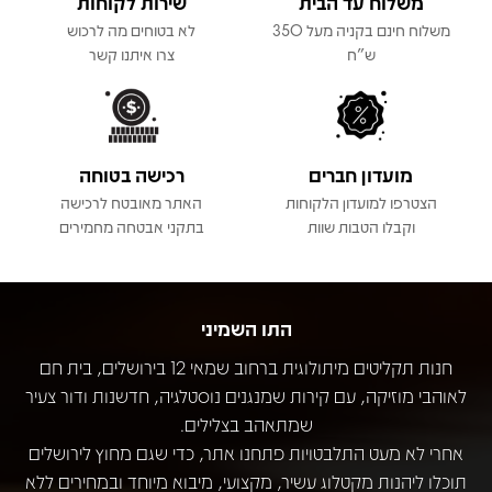
משלוח עד הבית
שירות לקוחות
משלוח חינם בקניה מעל 350
לא בטוחים מה לרכוש
ש"ח
צרו איתנו קשר
מועדון חברים
רכישה בטוחה
הצטרפו למועדון הלקוחות
האתר מאובטח לרכישה
וקבלו הטבות שוות
בתקני אבטחה מחמירים
התו השמיני
חנות תקליטים מיתולוגית ברחוב שמאי 12 בירושלים, בית חם
לאוהבי מוזיקה, עם קירות שמנגנים נוסטלגיה, חדשנות ודור צעיר
שמתאהב בצלילים.
אחרי לא מעט התלבטויות פתחנו אתר, כדי שגם מחוץ לירושלים
תוכלו ליהנות מקטלוג עשיר, מקצועי, מיבוא מיוחד ובמחירים ללא