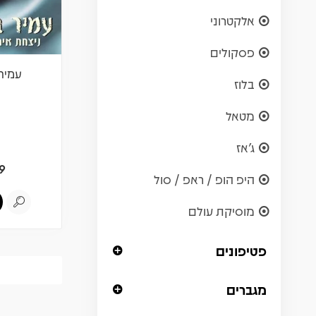
אלקטרוני
פסקולים
עמיר 
בלוז
מטאל
ג'אז
9
היפ הופ / ראפ / סול
מוסיקת עולם
פטיפונים
מגברים