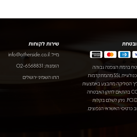
ובטחת
שירות לקוחות
מייל:
info@otherside.co.il
הזמנות: 02-6568831
ח ברמת הצפנה גבוהה
באמצעות טכנולוגיית SSL מהמתקדמות
התו השמיני ירושלים
יך הסליקה מתבצע באמצעות
חברת COMAX בהתאם לתקן האבטחה
המחמיר PCI DSS. ניתן לשלם בקלות
 כרטיסי האשראי הנפוצים.