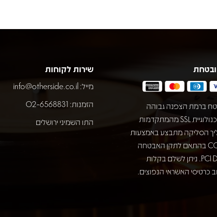
ובטחת
שירות לקוחות
מייל:
info@otherside.co.il
הזמנות: 02-6568831
ח ברמת הצפנה גבוהה
באמצעות טכנולוגיית SSL מהמתקדמות
התו השמיני ירושלים
יך הסליקה מתבצע באמצעות
חברת COMAX בהתאם לתקן האבטחה
המחמיר PCI DSS. ניתן לשלם בקלות
 כרטיסי האשראי הנפוצים.