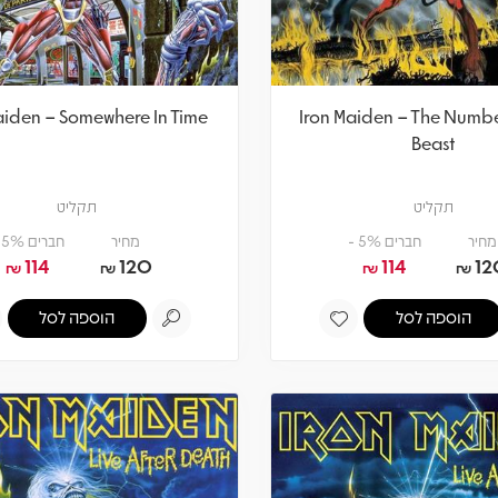
aiden – Somewhere In Time
Iron Maiden – The Numb
Beast
תקליט
תקליט
מחיר
חברים 5% -
מחיר
חברים 5% -
114
120
114
12
₪
₪
₪
₪
הוספה לסל
הוספה לסל