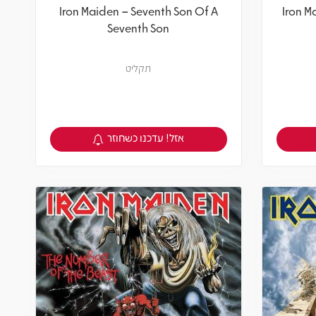
Iron Maiden – Seventh Son Of A
Iron M
Seventh Son
תקליט
אזל! עדכנו כשחוזר
צפיה במוצר