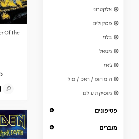
אלקטרוני
פסקולים
er Of The
בלוז
מטאל
ג'אז
0
היפ הופ / ראפ / סול
מוסיקת עולם
פטיפונים
מגברים