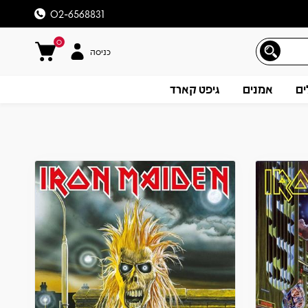
02-6568831
0
כניסה
ים
אמנים
גיפט קארד