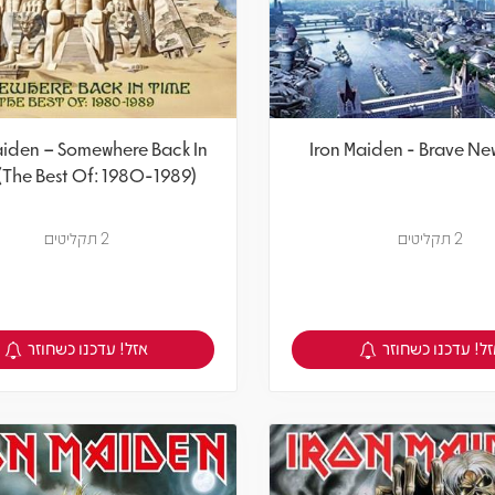
aiden – Somewhere Back In
Iron Maiden - Brave Ne
(The Best Of: 1980-1989)
2 תקליטים
2 תקליטים
ל! עדכנו כשחוזר
אזל! עדכנו כשחוזר
צפיה במוצר
צפיה במוצר