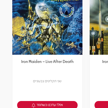
Iron Maiden – Live After Death
Iro
שני תקליטים צבעוניים
אזל! עדכנו כשחוזר
צפיה במוצר