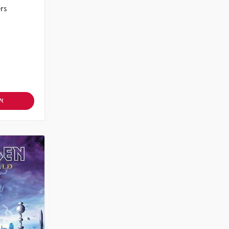
rs
אז