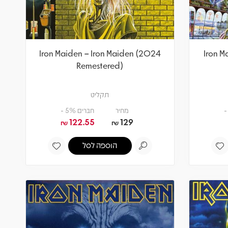
Iron Maiden – Iron Maiden (2024
Iron M
Remestered)
תקליט
מחיר
חברים 5% -
122.55
129
₪
₪
הוספה לסל