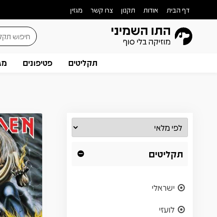
דף הבית
אודות
תקנון
צרו קשר
מגזין
תקליטים
פטיפונים
מג
תקליטים
ישראלי
לועזי