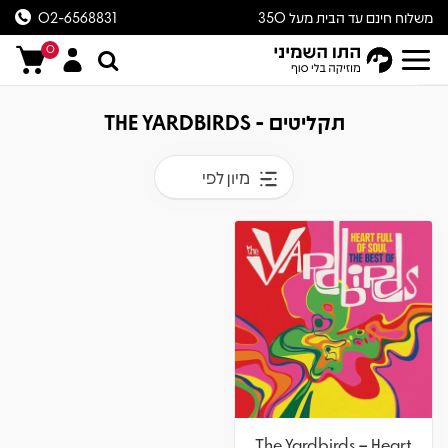
משלוח חינם עד הבית מעל 350
02-6568831
ש״ח
0
תקליטים - THE YARDBIRDS
מיון לפי
The Yardbirds – Heart