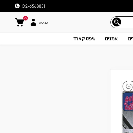
02-6568831
0
כניסה
ים
אמנים
גיפט קארד