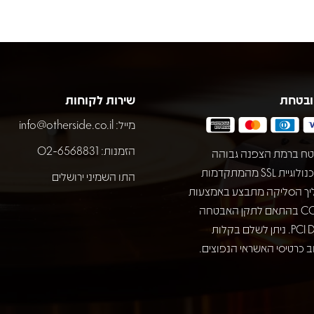
ובטחת
שירות לקוחות
מייל:
info@otherside.co.il
הזמנות: 02-6568831
ח ברמת הצפנה גבוהה
באמצעות טכנולוגיית SSL מהמתקדמות
התו השמיני ירושלים
יך הסליקה מתבצע באמצעות
חברת COMAX בהתאם לתקן האבטחה
המחמיר PCI DSS. ניתן לשלם בקלות
 כרטיסי האשראי הנפוצים.