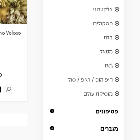
אלקטרוני
פסקולים
no Veloso
בלוז
מטאל
ג'אז
0
היפ הופ / ראפ / סול
מוסיקת עולם
פטיפונים
מגברים