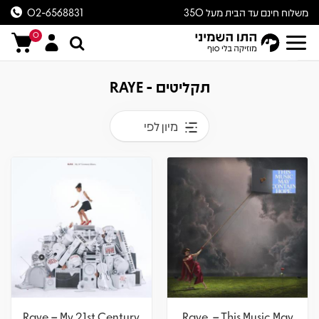
משלוח חינם עד הבית מעל 350
02-6568831
ש״ח
0
תקליטים - RAYE
מיון לפי
Raye – My 21st Century
Raye – This Music May