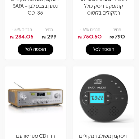
קומפקט דיסק כולל
נטען בצבע לבן – SAFA
רמקולים בלוטוס
CD-35
מחיר
חברים 5% -
מחיר
חברים 5% -
284.05
299
750.50
790
₪
₪
₪
₪
הוספה לסל
הוספה לסל
דיסקמן משולב רמקולים
רדיו CD סטריאו עם