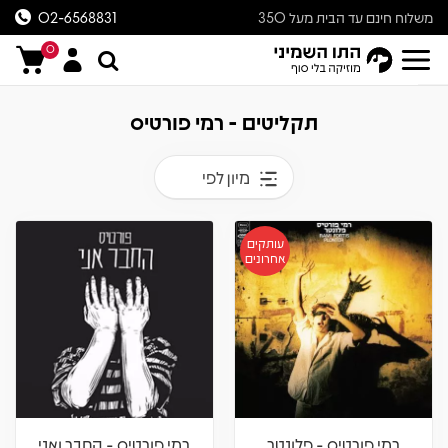
משלוח חינם עד הבית מעל 350
02-6568831
ש״ח
0
תקליטים - רמי פורטיס
מיון לפי
עותקים
אחרונים
רמי פורטיס - פלונטר
רמי פורטיס - החבר ואני