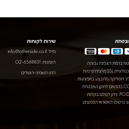
ובטחת
שירות לקוחות
מייל:
info@otherside.co.il
הזמנות: 02-6568831
ח ברמת הצפנה גבוהה
באמצעות טכנולוגיית SSL מהמתקדמות
התו השמיני ירושלים
יך הסליקה מתבצע באמצעות
חברת COMAX בהתאם לתקן האבטחה
המחמיר PCI DSS. ניתן לשלם בקלות
 כרטיסי האשראי הנפוצים.