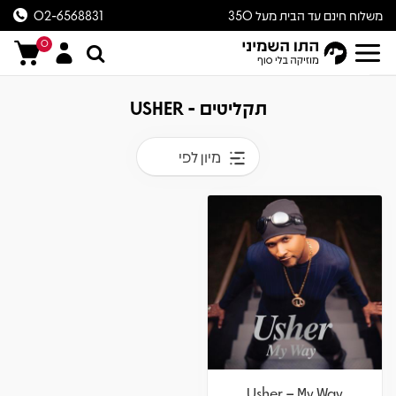
משלוח חינם עד הבית מעל 350
02-6568831
ש״ח
0
תקליטים - USHER
מיון לפי
Usher – My Way