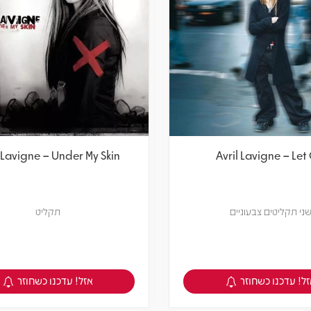
l Lavigne – Under My Skin
Avril Lavigne – Let
ני תקליטים צבעוניים
תקליט
ל! עדכנו כשחוזר
אזל! עדכנו כשחוזר
צפיה במוצר
צפיה במוצר