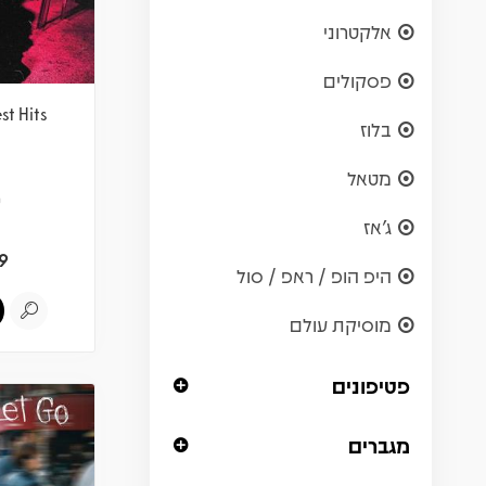
אלקטרוני
פסקולים
st Hits
בלוז
מטאל
ש
ג'אז
9
היפ הופ / ראפ / סול
מוסיקת עולם
פטיפונים
מגברים