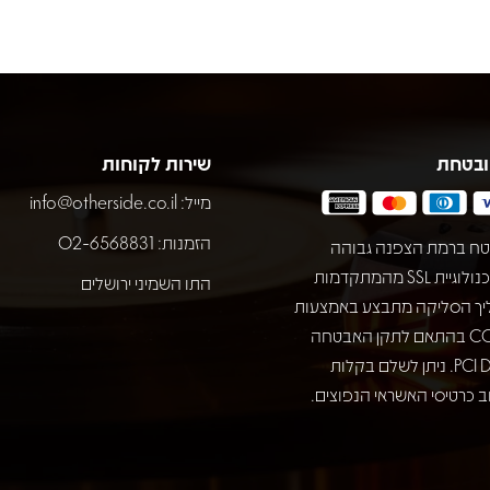
ובטחת
שירות לקוחות
מייל:
info@otherside.co.il
הזמנות: 02-6568831
ח ברמת הצפנה גבוהה
באמצעות טכנולוגיית SSL מהמתקדמות
התו השמיני ירושלים
יך הסליקה מתבצע באמצעות
חברת COMAX בהתאם לתקן האבטחה
המחמיר PCI DSS. ניתן לשלם בקלות
 כרטיסי האשראי הנפוצים.