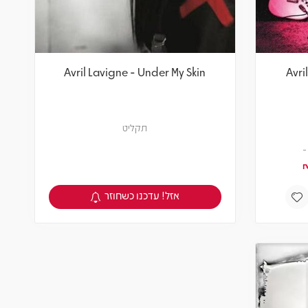
Avril Lavigne - Under My Skin
Avri
תקליט
אזל! עדכנו כשחוזר
צפיה במוצר