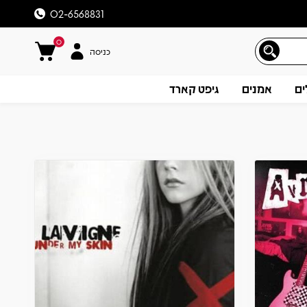
02-6568831
0
כניסה
ים
אמנים
גיפט קארד