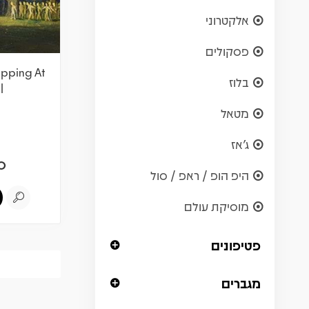
אלקטרוני
פסקולים
ripping At
בלוז
l
מטאל
ג'אז
0
היפ הופ / ראפ / סול
מוסיקת עולם
פטיפונים
מגברים