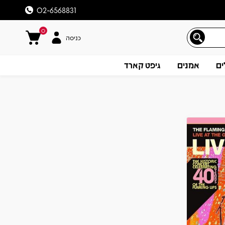
02-6568831
0
כניסה
ים
אמנים
גיפט קארד