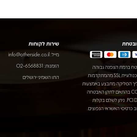
ובטחת
שירות לקוחות
מייל:
info@otherside.co.il
הזמנות: 02-6568831
ח ברמת הצפנה גבוהה
באמצעות טכנולוגיית SSL מהמתקדמות
התו השמיני ירושלים
יך הסליקה מתבצע באמצעות
חברת COMAX בהתאם לתקן האבטחה
המחמיר PCI DSS. ניתן לשלם בקלות
 כרטיסי האשראי הנפוצים.