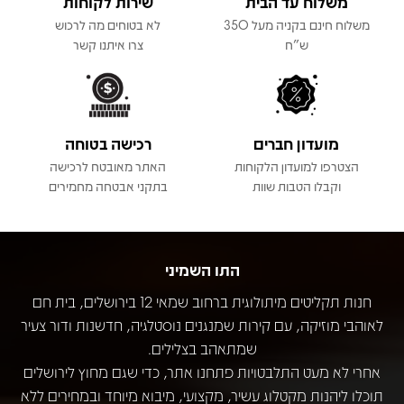
משלוח עד הבית
שירות לקוחות
משלוח חינם בקניה מעל 350
לא בטוחים מה לרכוש
ש"ח
צרו איתנו קשר
מועדון חברים
רכישה בטוחה
הצטרפו למועדון הלקוחות
האתר מאובטח לרכישה
וקבלו הטבות שוות
בתקני אבטחה מחמירים
התו השמיני
חנות תקליטים מיתולוגית ברחוב שמאי 12 בירושלים, בית חם
לאוהבי מוזיקה, עם קירות שמנגנים נוסטלגיה, חדשנות ודור צעיר
שמתאהב בצלילים.
אחרי לא מעט התלבטויות פתחנו אתר, כדי שגם מחוץ לירושלים
תוכלו ליהנות מקטלוג עשיר, מקצועי, מיבוא מיוחד ובמחירים ללא