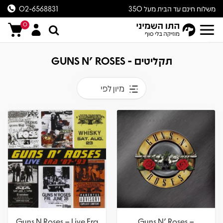
משלוח חינם עד הבית מעל 350
02-6568831
ש״ח
0
תקליטים - GUNS N' ROSES
מיון לפי
Guns N Roses – Live Era
Guns N' Roses –