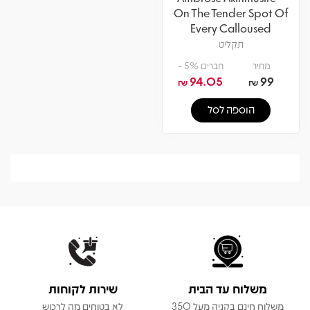
On The Tender Spot Of
Every Calloused
Moment
תקליט
מחיר
חברים 5% -
94.05
99
₪
₪
הוספה לסל
משלוח עד הבית
שירות לקוחות
משלוח חינם בקניה מעל 350
לא בטוחים מה לרכוש