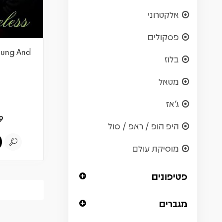
אלקטרוני
פסקולים
oung And
בלוז
מטאל
ג'אז
9
היפ הופ / ראפ / סול
מוסיקת עולם
פטיפונים
מגברים