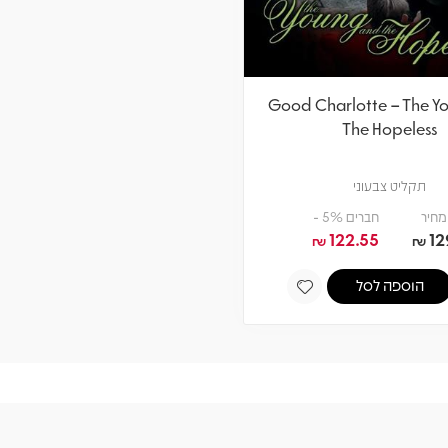
Good Charlotte – The Y
The Hopeless
תקליט צבעוני
מחיר
חברים 5% -
122.55
12
₪
₪
הוספה לסל