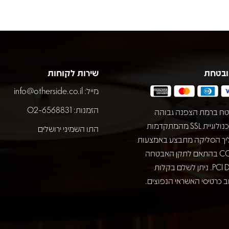
ובטחת
שירות לקוחות
מייל:
info@otherside.co.il
הזמנות: 02-6568831
ח ברמת הצפנה גבוהה
באמצעות טכנולוגיית SSL מהמתקדמות
התו השמיני ירושלים
יך הסליקה מתבצע באמצעות
חברת COMAX בהתאם לתקן האבטחה
המחמיר PCI DSS. ניתן לשלם בקלות
 כרטיסי האשראי הנפוצים.