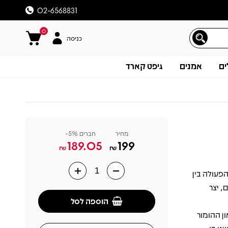
02-6568831
0
כניסה
ים
אמנים
גיפט קארד
מחיר
חברים 5%-
189.05
199
₪
₪
הפעולה בין
תיאור
, יצר
הוספה לסל
ן ההומור