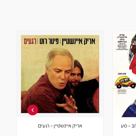
›
וב - סע
אריק איינשטיין - רגעים