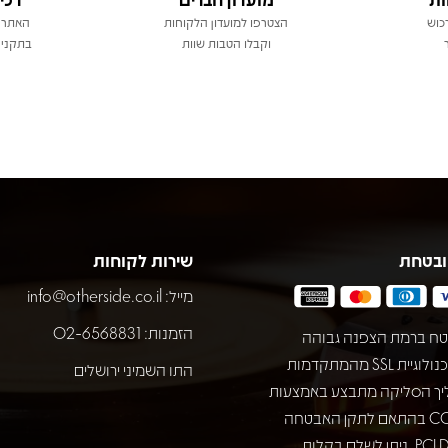
כוש
הצטרפו למועדון הלקוחות
האתר 
וקבלו הטבות שוות
בתקני 
ובטחת
שירות לקוחות
מייל:
info@otherside.co.il
הזמנות: 02-6568831
ח ברמת הצפנה גבוהה
באמצעות טכנולוגיית SSL מהמתקדמות
התו השמיני ירושלים
יך הסליקה מתבצע באמצעות
חברת COMAX בהתאם לתקן האבטחה
המחמיר PCI DSS. ניתן לשלם בקלות