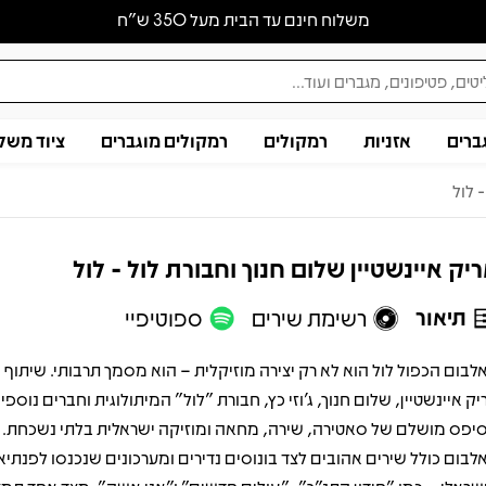
משלוח חינם עד הבית מעל 350 ש״ח
ברים
אזניות
רמקולים
רמקולים מוגברים
ציוד משל
 לול
יק איינשטיין שלום חנוך וחבורת לול - לול
תיאור
רשימת שירים
ספוטיפיי
לבום הכפול לול הוא לא רק יצירה מוזיקלית – הוא מסמך תרבותי. שיתוף 
יק איינשטיין, שלום חנוך, ג׳וזי כץ, חבורת "לול" המיתולוגית וחברים נוספים
יפס מושלם של סאטירה, שירה, מחאה ומוזיקה ישראלית בלתי נשכחת.
לבום כולל שירים אהובים לצד בונוסים נדירים ומערכונים שנכנסו לפנתיאו