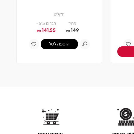
תקליט
מחיר
חברים 5% -
141.55
149
₪
₪
הוספה לסל
שה בטוחה
איסוף עצמי