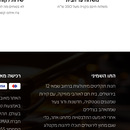
משלוח חינם בקניה מעל 350 ש"ח
לא בטוחים מה לר
צרו איתנו קשר
התו השמיני
רכישה מא
חנות תקליטים מיתולוגית ברחוב שמאי 12
בירושלים, בית חם לאוהבי מוזיקה, עם קירות
האתר מאובט
שמנגנים נוסטלגיה, חדשנות ודור צעיר
שמתאהב בצלילים.
בעולם. תהל
אחרי לא מעט התלבטויות פתחנו אתר, כדי
שגם מחוץ לירושלים תוכלו ליהנות מקטלוג