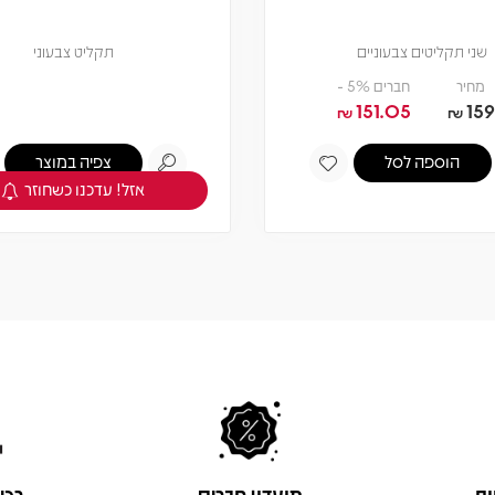
שני תקליטים צבעוניים
תקליט צבעוני
מחיר
חברים 5% -
151.05
159
₪
₪
הוספה לסל
צפיה במוצר
אזל! עדכנו כשחוזר
ות
מועדון חברים
רכי