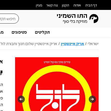
דף הבית
אודות
תקנון
צרו קשר
מגזין
תקליטים
פטיפונים
מג
ישראלי
אריק איינשטיין
אריק איינשטיין שלום חנוך וחבורת לול -
/
/
אר
הא
אר
פס
הא