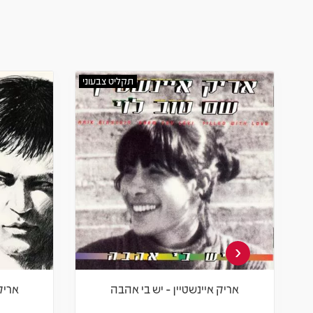
תקליט צבעוני
‹
אריק איינשטיין - יש בי אהבה
אריק 