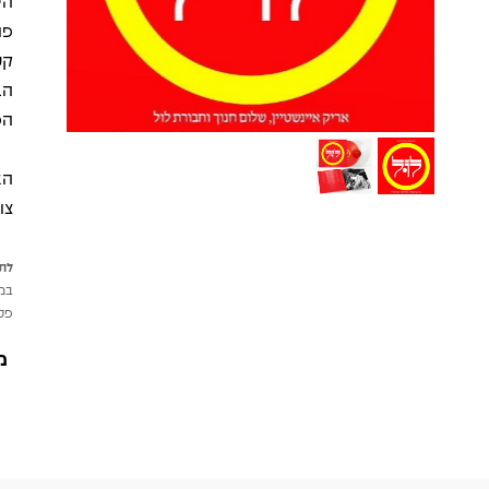
הי
פנ
קט
הפ
הא
צו
לתש
במי
פטי
מ