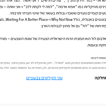
שראלי – כמו "חידון התנ"ך", "עולים חדשים" ו"אני אשה". מצד אחד תמצ
ינים מוזיקליות כמו "אמא אדמה", "למה לי לקחת ללב" ו-אני ואתה – ומ
עים קומיים נועזים ששברו גבולות בעשור של שינוי חברתי ותרבותי.
הבונוסים באנגלית, כולל ow
תיחות של "לול" גם אל מחוץ לגבולות הארץ.
לבום לול הוא תמצית הרוח הישראלית הצעירה של שנות השבעים – מורדת
חקת ובועטת.
ומת ליבכם:
דה ואתם משתמשים בפטיפון מסוג "מזוודה", ייתכן שהתקליט לא ינוגן באופן מיטבי. במקרים 
פונים מסוג זה אינם מותאמים לתקליטים איכותיים, ולכן האחריות על התאמת המוצר חלה על 
חלקה
שני תקליטים צבעוניים