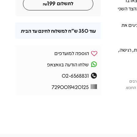
או בו
199
לתשלום
₪
הצד השני
Why Not N ו-Waiting For A Better Place, מציגים את
עוד
350 ש"ח
למשלוח לחינם עד הבית
, רגישה,
הוספה למועדפים
שלחו הודעה בוואצאפ
02-6568831
רבים
7290019420125
הרוכש.