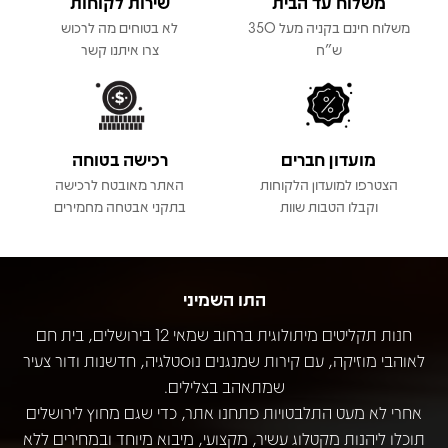
משלוח עד הבית
שירות לקוחות
משלוח חינם בקניה מעל 350
לא בטוחים מה לרכוש
ש"ח
צרו איתנו קשר
מועדון חברים
רכישה בטוחה
הצטרפו למועדון הלקוחות
האתר מאובטח לרכישה
וקבלו הטבות שוות
בתקני אבטחה מחמירים
התו השמיני
חנות תקליטים מיתולוגית ברחוב שמאי 12 בירושלים, בית חם
לאוהבי מוזיקה, עם קירות שמנגנים נוסטלגיה, חדשנות ודור צעיר
שמתאהב בצלילים.
אחרי לא מעט התלבטויות פתחנו אתר, כדי שגם מחוץ לירושלים
תוכלו ליהנות מקטלוג עשיר, מקצועי, מיבוא מיוחד ובמחירים ללא