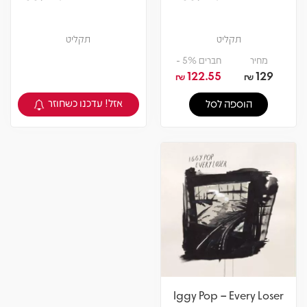
תקליט
תקליט
מחיר
חברים 5% -
122.55
129
₪
₪
אזל! עדכנו כשחוזר
הוספה לסל
צפיה במוצר
Iggy Pop – Every Loser