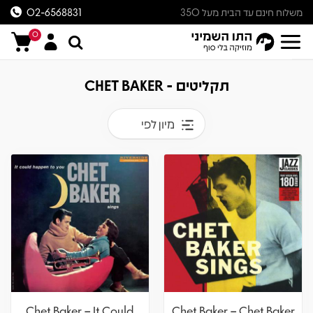
משלוח חינם עד הבית מעל 350
02-6568831
ש״ח
0
תקליטים - CHET BAKER
מיון לפי
Chet Baker – It Could
Chet Baker – Chet Baker