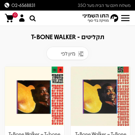
משלוח חינם עד הבית מעל 350
02-6568831
ש״ח
0
תקליטים - T-BONE WALKER
מיון לפי
T-Bone Walker – T-bone
T-Bone Walker – T-Bone