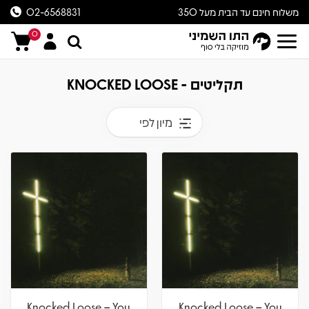
משלוח חינם עד הבית מעל 350
02-6568831
ש״ח
0
תקליטים - KNOCKED LOOSE
מיון לפי
Knocked Loose – You
Knocked Loose – You