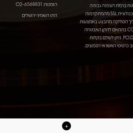
הזמנות: 02-6568831
ח ברמת הצפנה גבוהה
באמצעות טכנולוגיית SSL מהמתקדמות
התו השמיני ירושלים
יך הסליקה מתבצע באמצעות
חברת COMAX בהתאם לתקן האבטחה
המחמיר PCI DSS. ניתן לשלם בקלות
 כרטיסי האשראי הנפוצים.