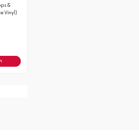
ops &
w Vinyl)
אז