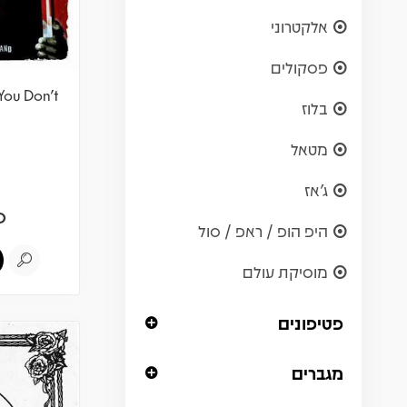
אלקטרוני
פסקולים
 You Don't
בלוז
מטאל
ג'אז
0
היפ הופ / ראפ / סול
מוסיקת עולם
פטיפונים
מגברים