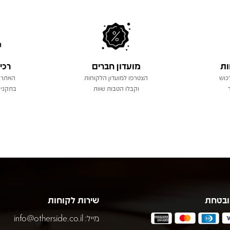
ות
מועדון חברים
רכי
כוש
הצטרפו למועדון הלקוחות
האתר 
וקבלו הטבות שוות
בתקני 
ובטחת
שירות לקוחות
מייל:
info@otherside.co.il