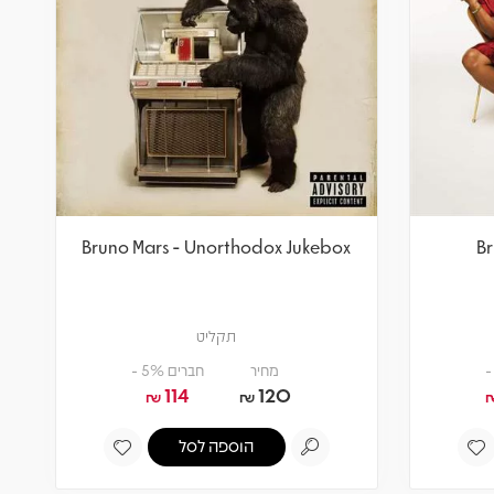
Bruno Mars - Unorthodox Jukebox
Br
תקליט
מחיר
חברים 5% -
114
120
₪
₪
הוספה לסל