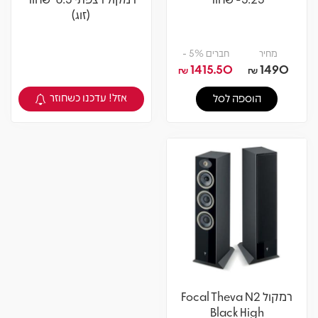
(זוג)
מחיר
חברים 5% -
1415.50
1490
₪
₪
אזל! עדכנו כשחוזר
הוספה לסל
צפיה במוצר
רמקול Focal Theva N2
Black High