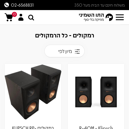
משלוח חינם עד הבית מעל 350
02-6568831
ש״ח
0
רמקולים - כל הרמקולים
מיון לפי
R-40M - Klipsch
רמקולים KLIPSCH RP-