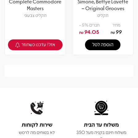
Complete Commodore
Simone, Bettye Lavette
Masters
– Original Grooves
תקליט
תקליט צבעוני
מחיר
חברים 5% -
94.05
99
₪
₪
אזל! עדכנו כשחוזר
הוספה לסל
צפיה במוצר
משלוח עד הבית
שירות לקוחות
משלוח חינם בקניה מעל 350
לא בטוחים מה לרכוש