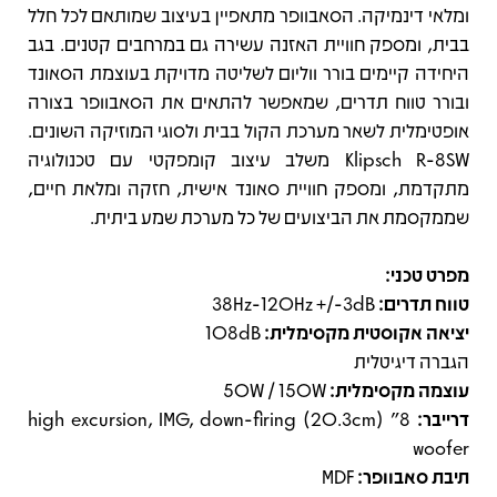
ומלאי דינמיקה. הסאבוופר מתאפיין בעיצוב שמותאם לכל חלל
בבית, ומספק חוויית האזנה עשירה גם במרחבים קטנים. בגב
היחידה קיימים בורר ווליום לשליטה מדויקת בעוצמת הסאונד
ובורר טווח תדרים, שמאפשר להתאים את הסאבוופר בצורה
אופטימלית לשאר מערכת הקול בבית ולסוגי המוזיקה השונים.
Klipsch R-8SW משלב עיצוב קומפקטי עם טכנולוגיה
מתקדמת, ומספק חוויית סאונד אישית, חזקה ומלאת חיים,
שממקסמת את הביצועים של כל מערכת שמע ביתית.
מפרט טכני:
טווח תדרים:
38Hz-120Hz +/-3dB
יציאה אקוסטית מקסימלית:
108dB
הגברה דיגיטלית
עוצמה מקסימלית:
50W / 150W
דרייבר:
8” (20.3cm) high excursion, IMG, down-firing
woofer
תיבת סאבוופר:
MDF