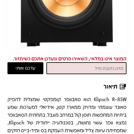
המוצר אינו במלאי, השאירו פרטים ונעדכן אתכם כשיחזור.
תיאור
תיאור
Klipsch R-8SW הוא סאבוופר קומפקטי שמצליח להפיק
סאונד עוצמתי ומדויק ממארז קטן, אידיאלי למערכות שמע
ביתיות המחפשות חוסן קול במרחב מוגבל. בתחתית הסאבוופר
נמצא וופר עשוי נחושת, בטכנולוגיה ייחודית של Klipsch,
שמפחיתה עיוות צליל ומאפשרת העמקת בס ומיד-בייס חזקים