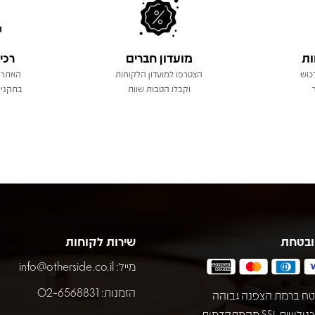
ות
מועדון חברים
רכי
כוש
הצטרפו למועדון הלקוחות
האתר 
וקבלו הטבות שוות
בתקני 
ובטחת
שירות לקוחות
מייל:
info@otherside.co.il
הזמנות: 02-6568831
ח ברמת הצפנה גבוהה
באמצעות טכנולוגיית SSL מהמתקדמות