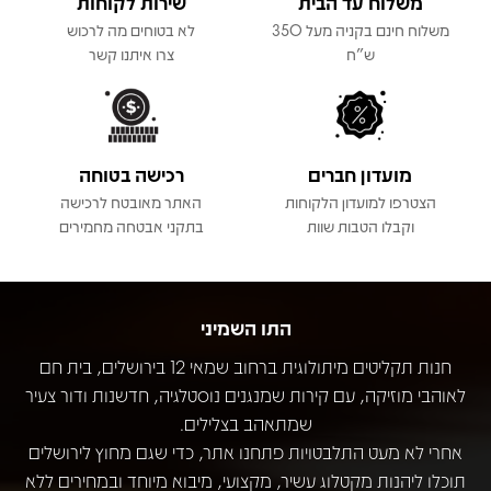
משלוח עד הבית
שירות לקוחות
משלוח חינם בקניה מעל 350
לא בטוחים מה לרכוש
ש"ח
צרו איתנו קשר
מועדון חברים
רכישה בטוחה
הצטרפו למועדון הלקוחות
האתר מאובטח לרכישה
וקבלו הטבות שוות
בתקני אבטחה מחמירים
התו השמיני
חנות תקליטים מיתולוגית ברחוב שמאי 12 בירושלים, בית חם
לאוהבי מוזיקה, עם קירות שמנגנים נוסטלגיה, חדשנות ודור צעיר
שמתאהב בצלילים.
אחרי לא מעט התלבטויות פתחנו אתר, כדי שגם מחוץ לירושלים
תוכלו ליהנות מקטלוג עשיר, מקצועי, מיבוא מיוחד ובמחירים ללא