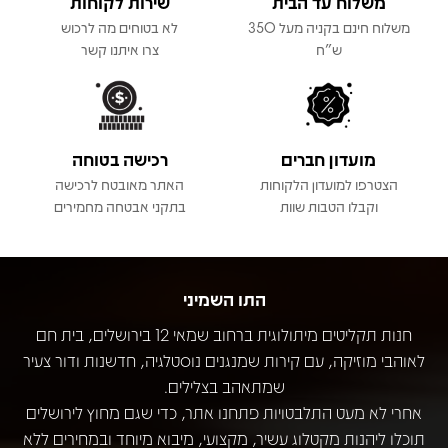
משלוח עד הבית
שירות לקוחות
משלוח חינם בקניה מעל 350
לא בטוחים מה לרכוש
ש"ח
צרו איתנו קשר
מועדון חברים
רכישה בטוחה
הצטרפו למועדון הלקוחות
האתר מאובטח לרכישה
וקבלו הטבות שוות
בתקני אבטחה מחמירים
התו השמיני
חנות תקליטים מיתולוגית ברחוב שמאי 12 בירושלים, בית חם
לאוהבי מוזיקה, עם קירות שמנגנים נוסטלגיה, חדשנות ודור צעיר
שמתאהב בצלילים.
אחרי לא מעט התלבטויות פתחנו אתר, כדי שגם מחוץ לירושלים
תוכלו ליהנות מקטלוג עשיר, מקצועי, מיבוא מיוחד ובמחירים ללא