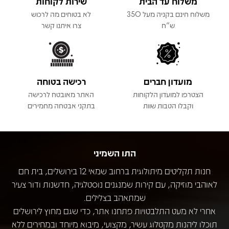
משלוח עד הבית
שירות לקוחות
משלוח חינם בקניה מעל 350
לא בטוחים מה לרכוש
ש"ח
צרו איתנו קשר
מועדון חברים
רכישה בטוחה
הצטרפו למועדון הלקוחות
האתר מאובטח לרכישה
וקבלו הטבות שוות
בתקני אבטחה מחמירים
התו השמיני
חנות תקליטים מיתולוגית ברחוב שמאי 12 בירושלים, בית חם
לאוהבי מוזיקה, עם קירות שמנגנים נוסטלגיה, חדשנות ודור צעיר
שמתאהב בצלילים.
אחרי לא מעט התלבטויות פתחנו אתר, כדי שגם מחוץ לירושלים
תוכלו ליהנות מקטלוג עשיר, מקצועי, מיבוא מיוחד ובמחירים ללא