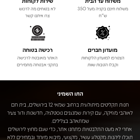
משלוח עד הבית
שירות לקוחות
משלוח חינם בקניה מעל 350
לא בטוחים מה לרכוש
ש"ח
צרו איתנו קשר
מועדון חברים
רכישה בטוחה
הצטרפו למועדון הלקוחות
האתר מאובטח לרכישה
וקבלו הטבות שוות
בתקני אבטחה מחמירים
התו השמיני
חנות תקליטים מיתולוגית ברחוב שמאי 12 בירושלים, בית חם
לאוהבי מוזיקה, עם קירות שמנגנים נוסטלגיה, חדשנות ודור צעיר
שמתאהב בצלילים.
אחרי לא מעט התלבטויות פתחנו אתר, כדי שגם מחוץ לירושלים
תוכלו ליהנות מקטלוג עשיר, מקצועי, מיבוא מיוחד ובמחירים ללא