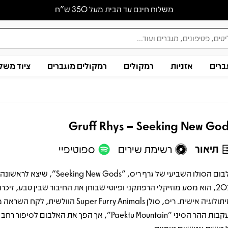
משלוח חינם עד הבית מעל 350 ש״ח
ברים
אזניות
רמקולים
רמקולים מוגברים
ציוד משל
Gruff Rhys – Seeking New Go
תיאור
רשימת שירים
ספוטיפיי
אלבום הסולו השביעי של גרף ריס, "Seeking New Gods", 
2021, הוא מסע מוזיקלי הרפתקני ופיוטי שבוחן את החיבור שבין טבע, זיכר
ומיתולוגיה אישית. ריס, סולן Super Furry Animals הוולשית, 
בעקבות ההר הסיני "Paektu Mountain", אך הפך את האלבום לסיפ