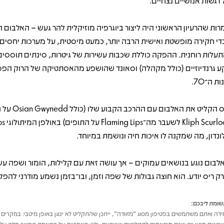
 רגשות אנושיים נצחיים.
רות שהרעיון הראשוני היה ליצור ביוגרפיה מוזיקלית להר געש – האלבום
די חקירה מופשטת ואישית הרבה יותר, כמעט מיסטית, על מערכות יחסים,
תעלות רוחנית. ההפקה כוללת שכבות עשירות של גיטרות, סינתים תוססים
ע גרנדיוזיים (כולל מקהלה) וסאונד שהושפע מהאסתטיקה של הרוק הפס
ת ה־70.
ריס הקליט את האלבום 
h Scurlock
ונדון, מה שמקנה לו איכות חיה ונושמת במיוחד.
לבום נוגע בנושאים עמוקים – אך עושה זאת עם קלילות, הומור ושפה עש
ק ריס יודע. הוא חוצה גבולות של שפה וזמן, ובו־בזמן נשמע מודרני להפלי
ומת ליבכם:
דה ואתם משתמשים בפטיפון מסוג "מזוודה", ייתכן שהתקליט לא ינוגן באופן מיטבי. במקרים 
פונים מסוג זה אינם מותאמים לתקליטים איכותיים, ולכן האחריות על התאמת המוצר חלה על 