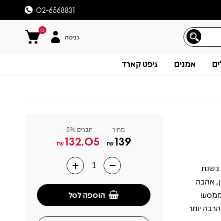
02-6568831
0
כניסה
ים
אמנים
גיפט קארד
מחיר
חברים 5%-
132.05
139
₪
₪
שיצא לראשונה בשנת
תיאור
ון, אהבה
הוספה לסל
לקח השראה ממסעו
ור רחב הרבה יותר