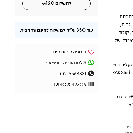
139
לתשלום
₪
 התפתח
 זהות,
עוד
350 ש"ח
למשלוח לחינם עד הבית
, קולות
יכדלי של
הוספה למועדפים
שלחו הודעה בוואצאפ
עם ההרכב הקבוע שלו (כולל Osian Gwynedd על הקלידים ו-
Klip לשעבר מה־Flaming Lips על התופים) באולפן המיתולוגי RAK Studios
02-6568831
191402012705
ירה, כמו
א.
רבים
הרוכש.