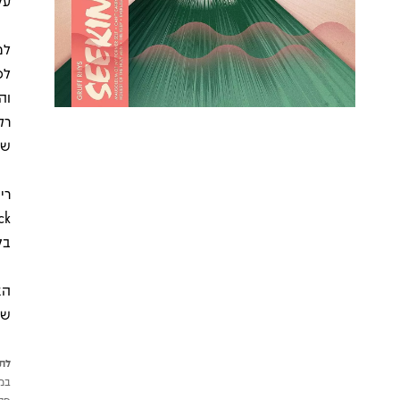
על
למ
לכ
וה
רק
שנו
בל
הא
שר
לתש
במי
פטי