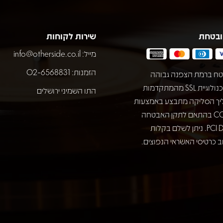
ובטחת
שירות לקוחות
מייל:
info@otherside.co.il
הזמנות: 02-6568831
ח ברמת הצפנה גבוהה
באמצעות טכנולוגיית SSL מהמתקדמות
התו השמיני ירושלים
יך הסליקה מתבצע באמצעות
חברת COMAX בהתאם לתקן האבטחה
המחמיר PCI DSS. ניתן לשלם בקלות
 כרטיסי האשראי הנפוצים.