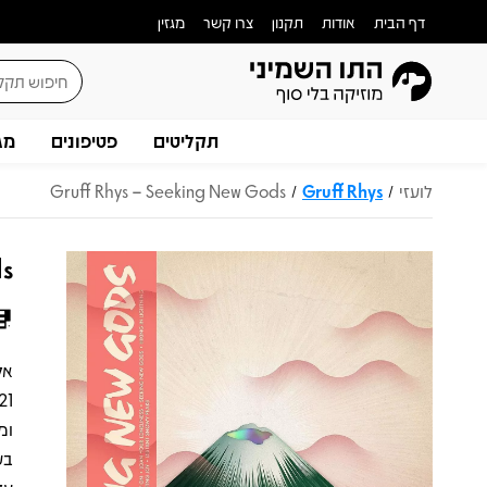
דף הבית
אודות
תקנון
צרו קשר
מגזין
תקליטים
פטיפונים
מג
לועזי
Gruff Rhys
Gruff Rhys – Seeking New Gods
/
/
ds