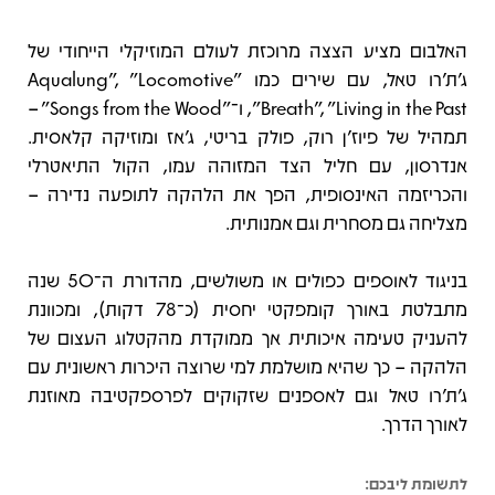
האלבום מציע הצצה מרוכזת לעולם המוזיקלי הייחודי של
ג’ת’רו טאל, עם שירים כמו "Aqualung", "Locomotive
Breath", "Living in the Past", ו־"Songs from the Wood" –
תמהיל של פיוז'ן רוק, פולק בריטי, ג’אז ומוזיקה קלאסית.
אנדרסון, עם חליל הצד המזוהה עמו, הקול התיאטרלי
והכריזמה האינסופית, הפך את הלהקה לתופעה נדירה –
מצליחה גם מסחרית וגם אמנותית.
בניגוד לאוספים כפולים או משולשים, מהדורת ה־50 שנה
מתבלטת באורך קומפקטי יחסית (כ־78 דקות), ומכוונת
להעניק טעימה איכותית אך ממוקדת מהקטלוג העצום של
הלהקה – כך שהיא מושלמת למי שרוצה היכרות ראשונית עם
ג’ת’רו טאל וגם לאספנים שזקוקים לפרספקטיבה מאוזנת
לאורך הדרך.
לתשומת ליבכם: