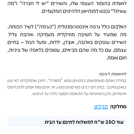
לאומית בהומור העצמי שלו, והשירים "יש לי חברה" ו"מה
עשית?" נכנסו לפנתיאון הלהיטים המקומיים.
האלבום כולל גרסה אינסטרומנטלית ("נעימה") לשיר הפותח,
מה שמעיד על חשיבה מוזיקלית מעמיקה ואהבת צליל.
השירים עוסקים באהבה, אובדן, ילדות, ומעל הכול – בחיים
עצמם, עם כל מה שהם מביאים, עטופים בלאפה של ציניות,
חום ואמת.
לתשומת ליבכם:
במידה ואתם משתמשים בפטיפון מסוג "מזוודה", ייתכן שהתקליט לא ינוגן
באופן מיטבי. במקרים רבים פטיפונים מסוג זה אינם מותאמים לתקליטים
איכותיים, ולכן האחריות על התאמת המוצר חלה על הרוכש.
מחלקה
תקליט
עוד
350 ש"ח
למשלוח לחינם עד הבית