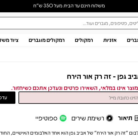
משלוח חינם עד הבית מעל 350 ש״ח
ברים
אזניות
רמקולים
רמקולים מוגברים
ציוד משל
יב גפן - זה רק אור הירח
וצר אינו במלאי, השאירו פרטים ונעדכן אתכם כשיחזור.
תיאור
רשימת שירים
ספוטיפיי
בום "זה רק אור הירח" של אביב גפן הוא אחד האלבומים האישיים, החודר