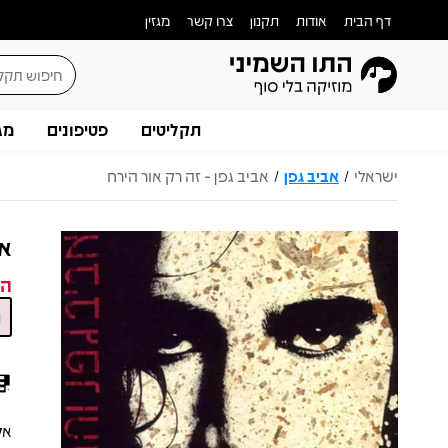
דף הבית
אודות
תקנון
צרו קשר
מגזין
תקליטים
פטיפונים
מג
ישראלי
אביב גפן
אביב גפן - זה רק אור הירח
/
/
אב
המ
אל