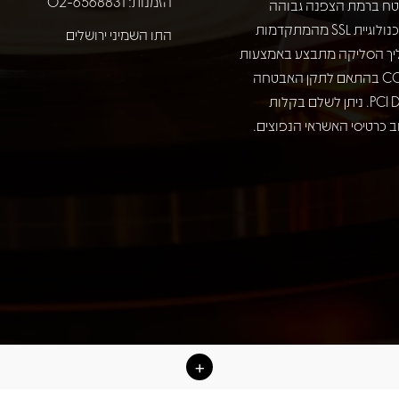
הזמנות: 02-6568831
ח ברמת הצפנה גבוהה
באמצעות טכנולוגיית SSL מהמתקדמות
התו השמיני ירושלים
יך הסליקה מתבצע באמצעות
חברת COMAX בהתאם לתקן האבטחה
המחמיר PCI DSS. ניתן לשלם בקלות
 כרטיסי האשראי הנפוצים.