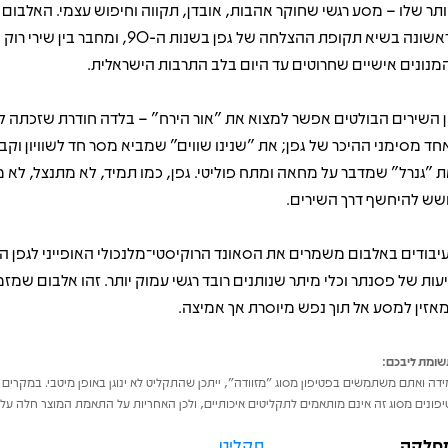
ותר שלו – מסע רגשי שחוקר אהבות, אובדן, תקווה וחיפוש עצמי. האלבום 
לראשונה בשיא תקופת ההצלחה של גפן בשנות ה-90, ומחבר בין ש
מנונים אישיים שחרוטים עד היום בלב התרבות הישראלית.
ן השירים הבולטים אפשר למצוא את "אור הירח" – בלדה חודרת שזכתה ל
חד מסימני ההיכר של גפן; את "שנינו שווים" שמביא מסר חד לשוויון וקב
ת "גנרל" שמדבר על מחאה ומתח פוליטי. גפן, כמו תמיד, לא מתנצל, לא מ
שש להיחשף דרך השירים.
יבודים באלבום משמרים את הסאונד הרוקיסטי־מלנכולי האופייני לגפן הצ
יעות של פסנתר וכלי מיתר שנותנים רובד רגשי עמוק יותר. זהו אלבום שמזמ
אזין למסע אל תוך נפש מיוסרת אך אמיצה.
ומת ליבכם:
דה ואתם משתמשים בפטיפון מסוג "מזוודה", ייתכן שהתקליט לא ינוגן באופן מיטבי. במקרים 
פונים מסוג זה אינם מותאמים לתקליטים איכותיים, ולכן האחריות על התאמת המוצר חלה על 
חלקה
תקליט