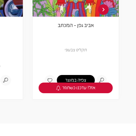
‹
אביב גפן - המכתב
תקליט צבעוני
0
צפיה במוצר
אזל! עדכנו כשחוזר