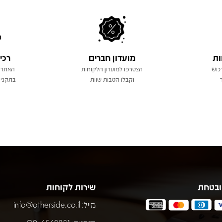
ות
מועדון חברים
רכי
כוש
הצטרפו למועדון הלקוחות
האתר 
וקבלו הטבות שוות
בתקני 
ובטחת
שירות לקוחות
מייל:
info@otherside.co.il