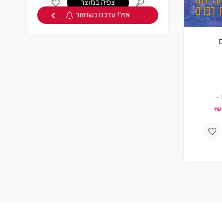
›
אביב גפן - שומקום
תקליט צבעוני
₪
צפיה במוצר
אזל! עדכנו כשחוזר