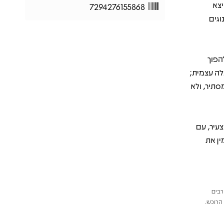
יצא
7294276155868
ירי רוק נוגים
הפוך
לה עצמית;
סתיר, ולא
עיר, עם
ין את
רבים
הרוכש.