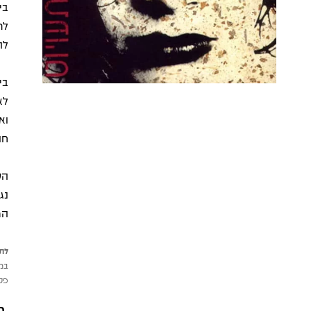
בי
לה
בי
לא
וא
חו
הע
נג
המ
לתש
במי
פטי
מ