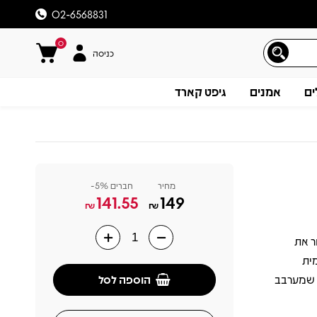
02-6568831
0
כניסה
ים
אמנים
גיפט קארד
מחיר
חברים 5%-
141.55
149
₪
₪
ר את
תיאור
ית
הוספה לסל
מוזיקלי מרגש שמערבב