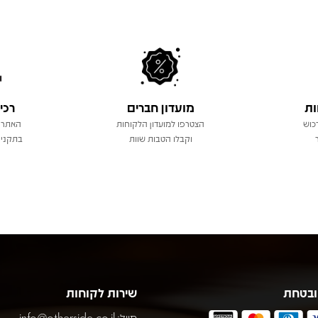
ות
מועדון חברים
רכי
כוש
הצטרפו למועדון הלקוחות
האתר 
וקבלו הטבות שוות
בתקני 
ובטחת
שירות לקוחות
מייל:
info@otherside.co.il