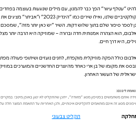
היט "עטלף עיוור" הפך כבר להמנון, עם מילים שנוגעות בעוצמה בפחדים
הקולקטיביים שלנו, ואילו שירים כמו "הינדיק 2023" ו"אב
ן לספר סיפור שלם בתוך שלוש דקות. השיר "יש כאן יותר מזה", שמסכם 
לבום, הוא הצהרה אמנותית חדה וברורה – שמוזיקה היא הרבה יותר מצלי
ילים, היא דרך חיים.
לבום כולל הפקה מוזיקלית מוקפדת, לחנים נועזים ושיתופי פעולה מפתי
בסס את מקומו של בן ארי כאחד מהיוצרים החדשניים והמוערכים במוזיק
שראלית של העשור האחרון.
ומת ליבכם:
דה ואתם משתמשים בפטיפון מסוג "מזוודה", ייתכן שהתקליט לא ינוגן באופן מיטבי. במקרים 
פונים מסוג זה אינם מותאמים לתקליטים איכותיים, ולכן האחריות על התאמת המוצר חלה על 
חלקה
תקליט צבעוני