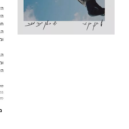
הל
חנ
הא
ומ
הא
ומ
הי
לתש
במי
פטי
מ