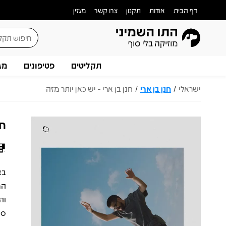
דף הבית
אודות
תקנון
צרו קשר
מגזין
תקליטים
פטיפונים
מג
ישראלי
חנן בן ארי
חנן בן ארי - יש כאן יותר מזה
/
/
חנ
בא
המ
סי