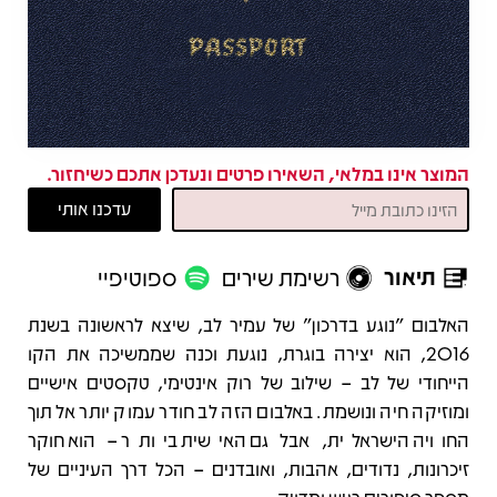
המוצר אינו במלאי, השאירו פרטים ונעדכן אתכם כשיחזור.
תיאור
רשימת שירים
ספוטיפיי
תיאור
האלבום "נוגע בדרכון" של עמיר לב, שיצא לראשונה בשנת
2016, הוא יצירה בוגרת, נוגעת וכנה שממשיכה את הקו
הייחודי של לב – שילוב של רוק אינטימי, טקסטים אישיים
ומוזיקה חיה ונושמת. באלבום הזה לב חודר עמוק יותר אל תוך
החוויה הישראלית, אבל גם האישית ביותר – הוא חוקר
זיכרונות, נדודים, אהבות, ואובדנים – הכל דרך העיניים של