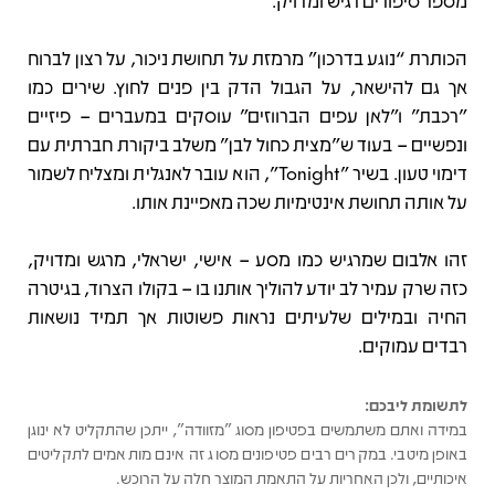
מספר סיפורים רגיש ומדויק.
הכותרת “נוגע בדרכון” מרמזת על תחושת ניכור, על רצון לברוח
אך גם להישאר, על הגבול הדק בין פנים לחוץ. שירים כמו
"רכבת" ו"לאן עפים הברווזים" עוסקים במעברים – פיזיים
ונפשיים – בעוד ש”מצית כחול לבן” משלב ביקורת חברתית עם
דימוי טעון. בשיר "Tonight", הוא עובר לאנגלית ומצליח לשמור
על אותה תחושת אינטימיות שכה מאפיינת אותו.
זהו אלבום שמרגיש כמו מסע – אישי, ישראלי, מרגש ומדויק,
כזה שרק עמיר לב יודע להוליך אותנו בו – בקולו הצרוד, בגיטרה
החיה ובמילים שלעיתים נראות פשוטות אך תמיד נושאות
רבדים עמוקים.
לתשומת ליבכם:
במידה ואתם משתמשים בפטיפון מסוג "מזוודה", ייתכן שהתקליט לא ינוגן
באופן מיטבי. במקרים רבים פטיפונים מסוג זה אינם מותאמים לתקליטים
איכותיים, ולכן האחריות על התאמת המוצר חלה על הרוכש.