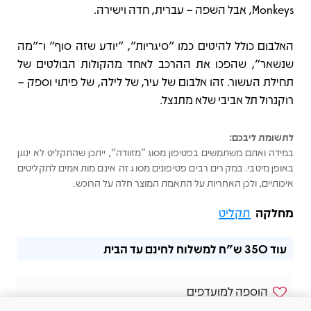
Monkeys, אבל השפה – עברית, חדה וישירה.
האלבום כולל להיטים כמו "סיגריות", "יודע שזה סוף" ו־"מה
שנשאר", שהפכו את ההרכב לאחד מהקולות הבולטים של
תחילת העשור. זהו אלבום של עיר, של לילה, של פיתוי וספק –
רוקנרול תל אביבי שלא מתנצל.
לתשומת ליבכם:
במידה ואתם משתמשים בפטיפון מסוג "מזוודה", ייתכן שהתקליט לא ינוגן
באופן מיטבי. במקרים רבים פטיפונים מסוג זה אינם מותאמים לתקליטים
איכותיים, ולכן האחריות על התאמת המוצר חלה על הרוכש.
מחלקה
תקליט
עוד
350 ש"ח
למשלוח לחינם עד הבית
הוספה למועדפים