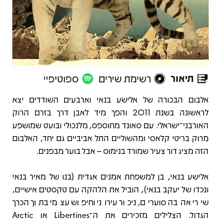
תיאור
רשימת שירים
ספוטיפיי
תיאור
אלבום הבכורה של אלישע בנאי וארבעים השודדים יצא
לראשונה בשנת 2011 והפך מיד לאבן דרך בזרם הרוק
האורבני־ישראלי. עם סאונד מחוספס, מלנכולי ובועט שמושפע
מרוק בריטי קלאסי ומהשוליים התל אביביים גם יחד, האלבום
הזה מציג דור צעיר שמורד בנימוס – אבל בוער מבפנים.
אלישע בנאי, בן למשפחת אמנים אגדית (בנו של מאיר בנאי
ונכדו של יעקב בנאי), הוביל את הלהקה עם טקסטים אישיים,
שירי אהבה סוערים, ניכור עירוני וחיפוש עצמי בתוך הכרך
הגדול. הצלילים מזכירים את ה־Libertines או Arctic