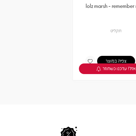
lolz marsh - remember 
תקליט
צפיה במוצר
אזל! עדכנו כשחוזר