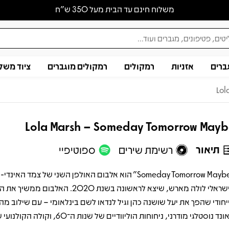
משלוח חינם עד הבית מעל 350 ש״ח
ברים
אזניות
רמקולים
רמקולים מוגברים
ציוד משל
Lol
Lola Marsh – Someday Tomorrow May
תיאור
רשימת שירים
ספוטיפיי
"Someday Tomorrow Maybe" הוא אלבום האולפן השני של צמד האינד
הישראלי לולה מארש, שיצא לראשונה בשנת 2020. האלבום ממ
יחודי שהפך את יעל שושנה כהן וגיל לנדאו לשם בינלאומי – עם שילוב מהפ
נד נוסטלגי מודרני, ניחוחות הוליוודיים של שנות ה־60, וקולה הקולנועי של יעל.