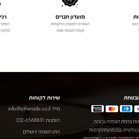
ות
מועדון חברים
רכי
כוש
הצטרפו למועדון הלקוחות
האתר 
וקבלו הטבות שוות
בתקני 
ובטחת
שירות לקוחות
מייל:
info@otherside.co.il
הזמנות: 02-6568831
ח ברמת הצפנה גבוהה
באמצעות טכנולוגיית SSL מהמתקדמות
התו השמיני ירושלים
יך הסליקה מתבצע באמצעות