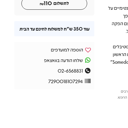
110
לתשלום
₪
נטימיים על
פך
עם הפקה
עוד
350 ש"ח
למשלוח לחינם עד הבית
.
סטיבלים
הוספה למועדפים
Better C". אם האלבום הראשון
שלחו הודעה בוואצאפ
שלהם נשמע כמו מכתב אהבה משנות ה־50, הרי ש"Someday Tomorrow Maybe"
02-6568831
7290018107294
רבים
הרוכש.