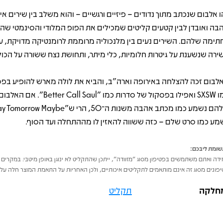
ו אלבום שנכתב מתוך נדודים – פיזיים ורגשיים – והוא משלב בין שירים אי
בה ואובדן לבין קטעים קליטים שמכילים את הפופ המלודי והסינמטי שה
תימה שלהם. השירים נעים בין מלנכוליה מרוממת לרומנטיקה מדויקת, 
ירה שנשענת על גיטרות חלומיות, כלי מיתר, ותחושת נצח ששורה על הכול
לבום זכה להצלחה באירופה וארה״ב, והביא את לולה מארש להופיע בפ
כמו SXSW ואפילו בפסקול של סדרות כמו "all Saul
מע כמו סרט שלם – כזה ששווה להאזין לו מההתחלה ועד הסוף.
ומת ליבכם:
דה ואתם משתמשים בפטיפון מסוג "מזוודה", ייתכן שהתקליט לא ינוגן באופן מיטבי. במקרים 
פונים מסוג זה אינם מותאמים לתקליטים איכותיים, ולכן האחריות על התאמת המוצר חלה על 
חלקה
תקליט