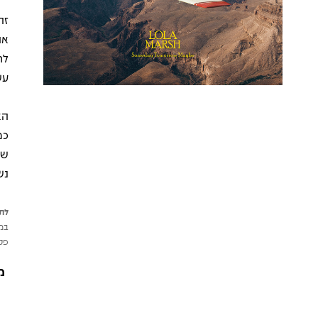
זה
אה
לח
עש
הא
נש
לתש
במי
פטי
מ