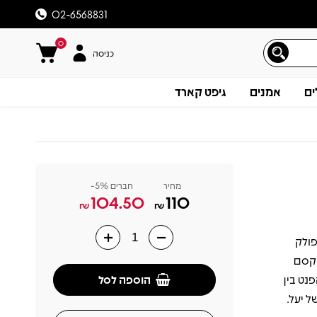
02-6568831
0
כניסה
ים
אמנים
גיפט קארד
מחיר
חברים 5%-
104.50
110
₪
₪
י-פולק
תיאור
שיך את הקסם
הוספה לסל
נט בין