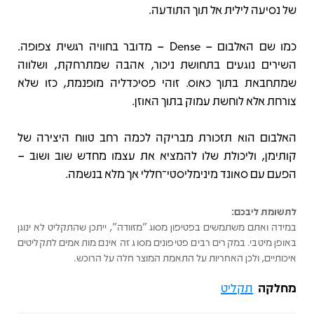
של נסיעה לילית אל תוך התודעה.
כמו שם האלבום – Dense – מדובר בחוויה רגשית צפופה.
השירים נוגעים בתחושת ניכור, אהבה שמתרחקת, ושלווה
שמתחבאת בתוך כאוס. זוהי פסיכדליה מופנמת, כזו שלא
צורחת אלא לוחשת עמוק בתוך האוזן.
האלבום הוא תזכורת מבריקה לכמה רחב טווח היצירה של
קותימן, וליכולת שלו להמציא את עצמו מחדש שוב ושוב –
הפעם עם סאונד מינימליסטי־חללי אך מלא בנשמה.
לתשומת ליבכם:
במידה ואתם משתמשים בפטיפון מסוג "מזוודה", ייתכן שהתקליט לא ינוגן
באופן מיטבי. במקרים רבים פטיפונים מסוג זה אינם מותאמים לתקליטים
איכותיים, ולכן האחריות על התאמת המוצר חלה על הרוכש.
מחלקה
תקליט