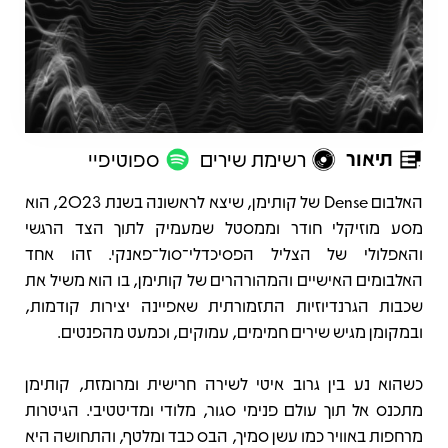
תיאור
רשימת שירים
ספוטיפיי
תיאור
האלבום Dense של קותימן, שיצא לראשונה בשנת 2023, הוא
מסע מוזיקלי חודר וממסטל שמעמיק לתוך הצד הרגשי
והאפלולי של הצליל הפסיכדלי־סול־פאנקי. זהו אחד
האלבומים האישיים והמהורהרים של קותימן, בו הוא משיל את
שכבות הגרנדיוזיות התזמורתית שאפיינה יצירות קודמות,
ובמקומן מגיש שירים חמימים, עמוקים, וכמעט מהפנטים.
כשהוא נע בין גרוב איטי לשירה חרישית ומרומזת, קותימן
מתכנס אל תוך עולם פנימי סגור, מלודי ומדיטטיבי. הגיטרות
מרחפות באוויר כמו עשן סמיך, הבס כבד ומלטף, והתחושה היא