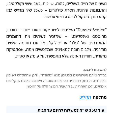
נושאים של חיים בשוליים, זהות, שייכות, כאב אישי וקולקטיבי,
והתבוננות עירונית חסרת פילטרים – כשכל שיר מרגיש כמו
קטע מתוך פסקול לסרט עצמאי עכשווי.
"Duralex Sedlex" מצליחים ליצור יקום סאונד ייחודי – חורפי,
מחוספס ואינטליגנטי – שמזכיר לעיתים את החומרים
המוקדמים של 'פלד' או 'סוליקו', אך עם חתימה אישית
מודרנית. אלבום חובה למאזינים שמחפשים אמת, אסתטיקה
מקורית, וחוויית האזנה שלא מתפשרת על עומק או סטייל.
לתשומת ליבכם:
במידה ואתם משתמשים בפטיפון מסוג "מזוודה", ייתכן שהתקליט לא ינוגן
באופן מיטבי. במקרים רבים פטיפונים מסוג זה אינם מותאמים לתקליטים
איכותיים, ולכן האחריות על התאמת המוצר חלה על הרוכש.
מחלקה
תקליט
עוד
350 ש"ח
למשלוח לחינם עד הבית