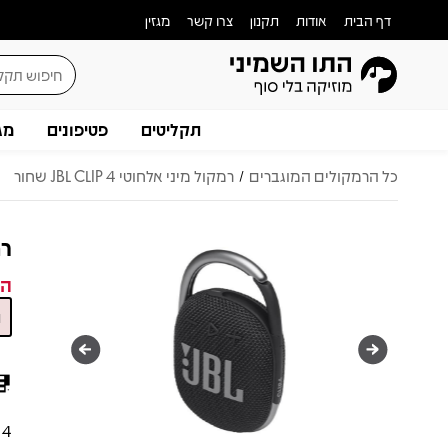
דף הבית
אודות
תקנון
צרו קשר
מגזין
תקליטים
פטיפונים
מג
כל הרמקולים המוגברים
רמקול מיני אלחוטי JBL CLIP 4 שחור
/
רמק
המ