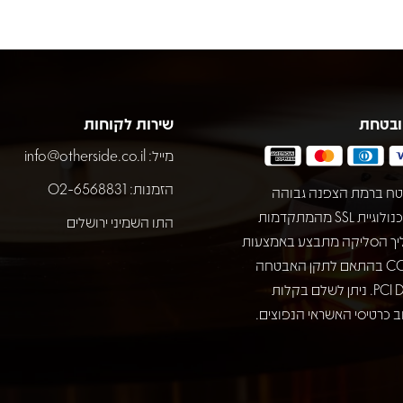
ובטחת
שירות לקוחות
מייל:
info@otherside.co.il
הזמנות: 02-6568831
ח ברמת הצפנה גבוהה
באמצעות טכנולוגיית SSL מהמתקדמות
התו השמיני ירושלים
יך הסליקה מתבצע באמצעות
חברת COMAX בהתאם לתקן האבטחה
המחמיר PCI DSS. ניתן לשלם בקלות
 כרטיסי האשראי הנפוצים.