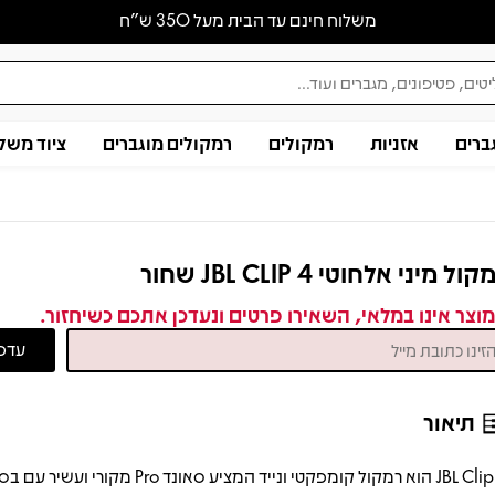
משלוח חינם עד הבית מעל 350 ש״ח
ברים
אזניות
רמקולים
רמקולים מוגברים
ציוד משל
ול מיני אלחוטי JBL CLIP 4 שחור
וצר אינו במלאי, השאירו פרטים ונעדכן אתכם כשיחזור.
תיאור
JBL Clip 4 הוא רמקול קומפקטי ונייד המציע סאונד Pro מק