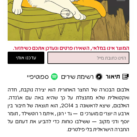
המוצר אינו במלאי, השאירו פרטים ונעדכן אתכם כשיחזור.
תיאור
רשימת שירים
ספוטיפיי
תיאור
אלבום הבכורה של החצר האחורית הוא יצירה נוקבת, חדה
ואקטואלית שלא מתנצלת על כך שהיא באה עם אג'נדה.
האלבום, שיצא לראשונה ב 2014, הוא תוצאה של חיבור בין
ארבעה יוצרים מוערכים — גדי רונן, איתמר רוטשילד, תומר
יוסף ודני מקוב — ששילבו כוחות כדי להביע את דעתם על
החברה הישראלית בלי פילטרים.