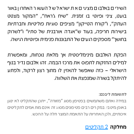
השירים באלבום מציגים את ישראל של העשור האחרון באור
בועט, ציני ופיוטי בו זמנית. "שיח ג'ראח", "המקור מצטט
העתק", ו"קורח הטייקון" מציפים סוגיות פוליטיות וחברתיות
בישירות חריפה, בעוד ש"אגדה אורבנית של סתיו" ו"לשרוק
בחושך" מספקים רגעים של התבוננות פנימית ופיוטיות רגישה.
הפקת האלבום מינימליסטית אך מלאת נוכחות, ומאפשרת
למילים החזקות לתפוס את מרכז הבמה. זהו אלבום נדיר בנוף
הישראלי – כזה שאפשר להאזין לו מתוך רצון לרקוד, ולפתע
להיתקל בשורה שמנפצת את השלווה.
לתשומת ליבכם:
במידה ואתם משתמשים בפטיפון מסוג "מזוודה", ייתכן שהתקליט לא ינוגן
באופן מיטבי. במקרים רבים פטיפונים מסוג זה אינם מותאמים לתקליטים
איכותיים, ולכן האחריות על התאמת המוצר חלה על הרוכש.
מחלקה
2 תקליטים