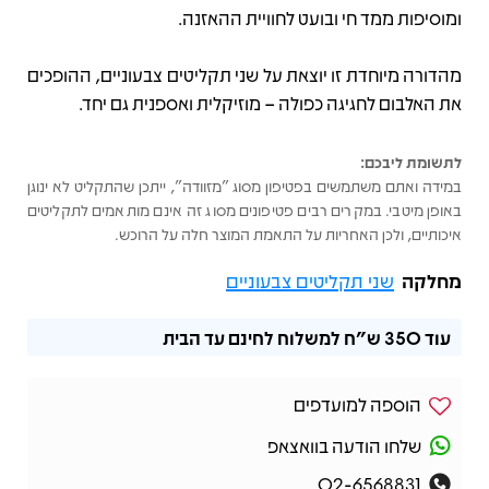
ומוסיפות ממד חי ובועט לחוויית ההאזנה.
מהדורה מיוחדת זו יוצאת על שני תקליטים צבעוניים, ההופכים
את האלבום לחגיגה כפולה – מוזיקלית ואספנית גם יחד.
לתשומת ליבכם:
במידה ואתם משתמשים בפטיפון מסוג "מזוודה", ייתכן שהתקליט לא ינוגן
באופן מיטבי. במקרים רבים פטיפונים מסוג זה אינם מותאמים לתקליטים
איכותיים, ולכן האחריות על התאמת המוצר חלה על הרוכש.
מחלקה
שני תקליטים צבעוניים
עוד
350 ש"ח
למשלוח לחינם עד הבית
הוספה למועדפים
שלחו הודעה בוואצאפ
02-6568831