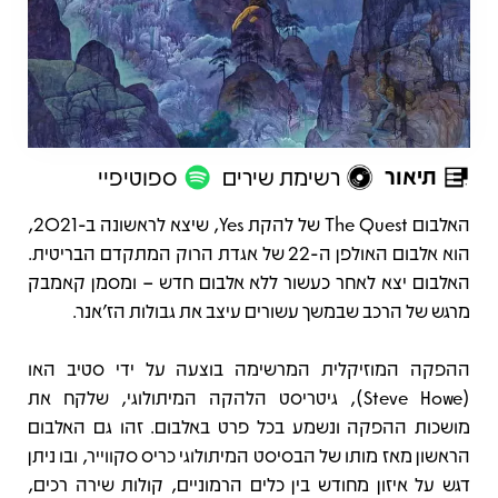
תיאור
רשימת שירים
ספוטיפיי
תיאור
האלבום The Quest של להקת Yes, שיצא לראשונה ב-2021,
הוא אלבום האולפן ה-22 של אגדת הרוק המתקדם הבריטית.
האלבום יצא לאחר כעשור ללא אלבום חדש – ומסמן קאמבק
מרגש של הרכב שבמשך עשורים עיצב את גבולות הז'אנר.
ההפקה המוזיקלית המרשימה בוצעה על ידי סטיב האו
(Steve Howe), גיטריסט הלהקה המיתולוגי, שלקח את
מושכות ההפקה ונשמע בכל פרט באלבום. זהו גם האלבום
הראשון מאז מותו של הבסיסט המיתולוגי כריס סקווייר, ובו ניתן
דגש על איזון מחודש בין כלים הרמוניים, קולות שירה רכים,